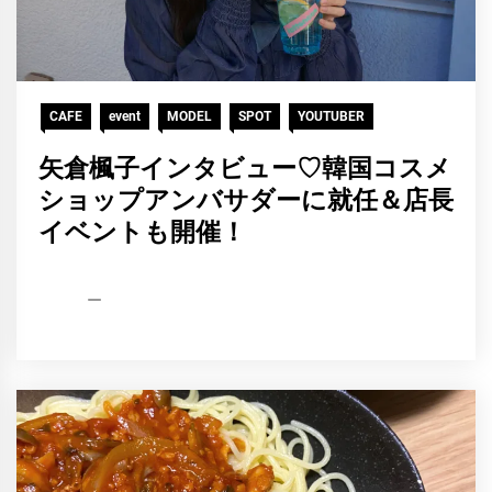
CAFE
event
MODEL
SPOT
YOUTUBER
矢倉楓子インタビュー♡韓国コスメ
ショップアンバサダーに就任＆店長
イベントも開催！
HCP
2021
編
年
集
12
部
月
3
日