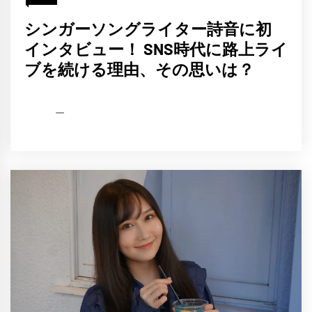
シンガーソングライター詩音に初
インタビュー！ SNS時代に路上ライ
ブを続ける理由、その思いは？
HCP
2021
編
年
集
12
部
月
17
日