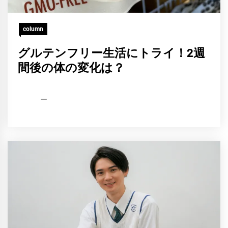
column
グルテンフリー生活にトライ！2週
間後の体の変化は？
HCP
2021
編
年
集
10
部
月
17
日