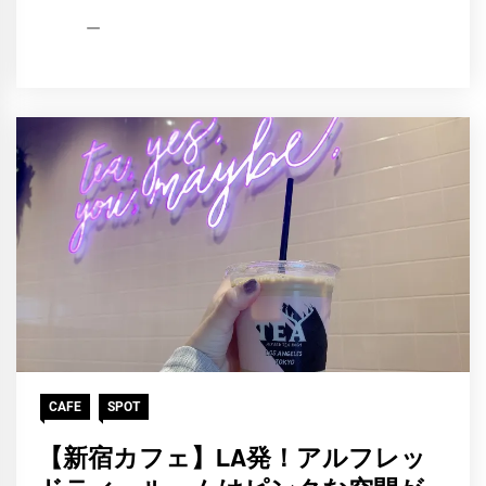
HCP
2021
編
年
集
9
部
月
30
日
CAFE
SPOT
【新宿カフェ】LA発！アルフレッ