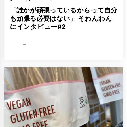
「誰かが頑張っているからって自分
も頑張る必要はない」 そわんわん
にインタビュー#2
HCP
2021
編
年
集
10
部
月
19
日