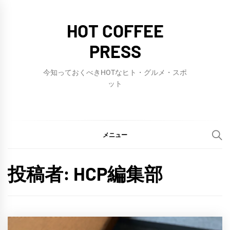
コ
ン
HOT COFFEE
テ
PRESS
ン
ツ
今知っておくべきHOTなヒト・グルメ・スポ
へ
ット
ス
キ
ッ
メニュー
プ
投稿者:
HCP編集部