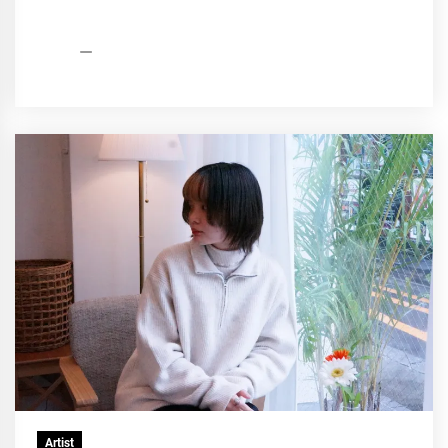
HCP
2021
編
年
集
12
部
月
31
日
Artist