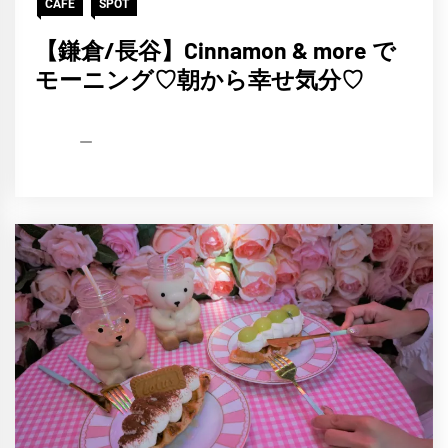
CAFE
SPOT
【鎌倉/長谷】Cinnamon & more で
モーニング♡朝から幸せ気分♡
HCP
2022
編
年
集
4
部
月
2
日