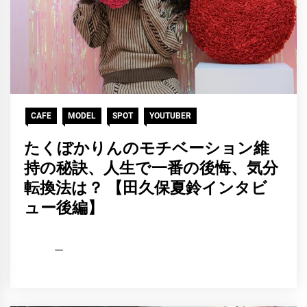
CAFE
MODEL
SPOT
YOUTUBER
たくぼかりんのモチベーション維
持の秘訣、人生で一番の後悔、気分
転換法は？ 【田久保夏鈴インタビ
ュー後編】
HCP
2022
編
年
集
1
部
月