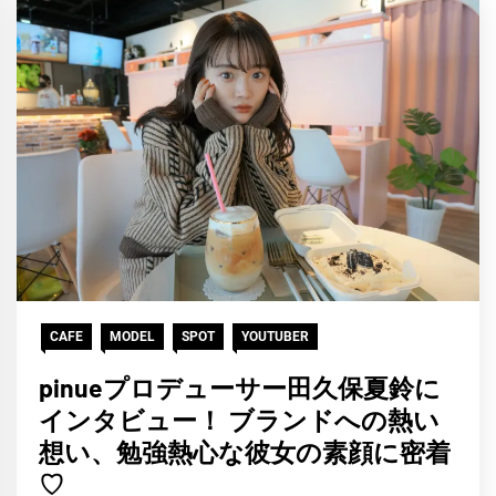
11
日
CAFE
MODEL
SPOT
YOUTUBER
pinueプロデューサー田久保夏鈴に
インタビュー！ ブランドへの熱い
想い、勉強熱心な彼女の素顔に密着
♡