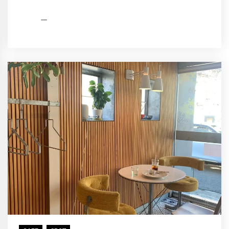
HCP
2026
編
年
集
7
部
月
19
日