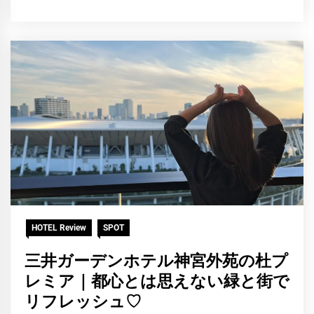
集
11
部
月
14
日
HOTEL Review
SPOT
三井ガーデンホテル神宮外苑の杜プ
レミア｜都心とは思えない緑と街で
リフレッシュ♡