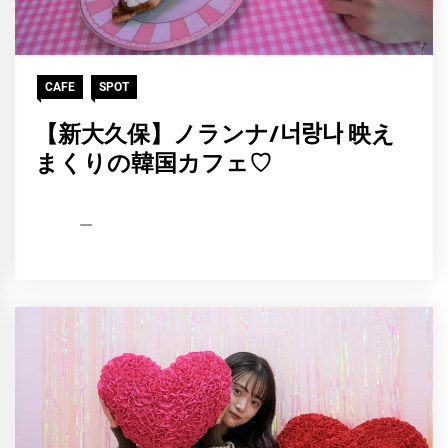
CAFE
SPOT
【新大久保】ノランナ/너랑나 映え
まくりの韓国カフェ♡
HCP
2022
編
年
集
4
部
月
1
日