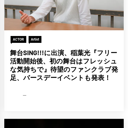
ACTOR
Artist
舞台SING!!!に出演、稲葉光『フリー
活動開始後、初の舞台はフレッシュ
な気持ちで』待望のファンクラブ発
足、バースデーイベントも発表！
HCP
2021
編
年
集
10
部
月
1