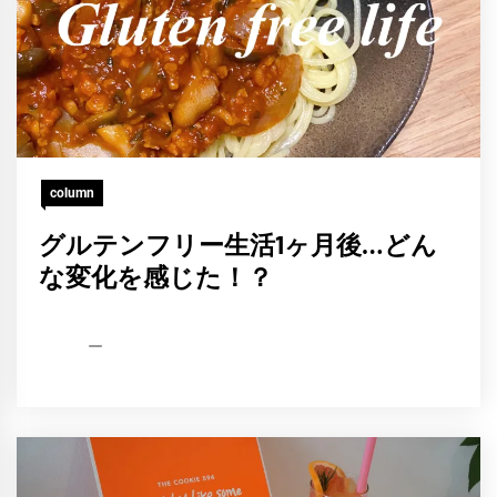
column
グルテンフリー生活1ヶ月後…どん
な変化を感じた！？
HCP
2021
編
年
集
11
部
月
18
日