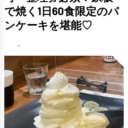
で焼く1日60食限定のパ
ンケーキを堪能♡
HCP
2021
編
年
集
9
部
月
17
日