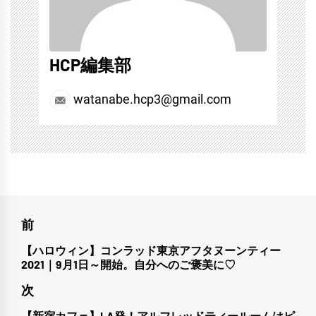
草
,
紅
鶴
HCP編集部
watanabe.hcp3@gmail.com
投
前
稿
【ハロウィン】コンラッド東京アフタヌーンティー
前
2021｜9月1日～開始。自分へのご褒美に♡
ナ
の
次
投
ビ
稿:
【新宿カフェ】LA発！アルフレッドティールームはピ