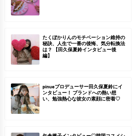
日
2022
年
4
月
たくぼかりんのモチベーション維持の
1
秘訣、人生で一番の後悔、気分転換法
は？ 【田久保夏鈴インタビュー後
日
編】
2022
年
1
pinueプロデューサー田久保夏鈴にイ
ンタビュー！ ブランドへの熱い想
月
い、勉強熱心な彼女の素顔に密着♡
11
2021
日
年
12
矢倉楓子インタビュー♡韓国コスメシ