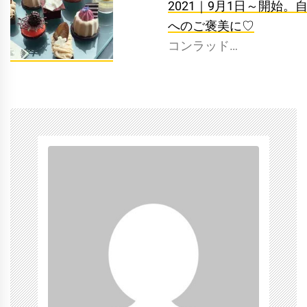
2021｜9月1日～開始。
へのご褒美に♡
コンラッド…
タ
グ:
カ
フ
ェ
,
パ
ン
ケ
ー
キ
,
浅