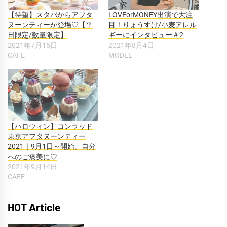
【待望】スタバからアフタ
LOVEorMONEY出演で大注
ヌーンティーが登場♡【平
目！りょうすけ/小麦アレル
日限定/数量限定】
ギーにインタビュー＃2
2021年7月16日
2021年8月4日
CAFE
MODEL
【ハロウィン】コンラッド
東京アフタヌーンティー
2021｜9月1日～開始。自分
へのご褒美に♡
2021年9月14日
CAFE
HOT Article