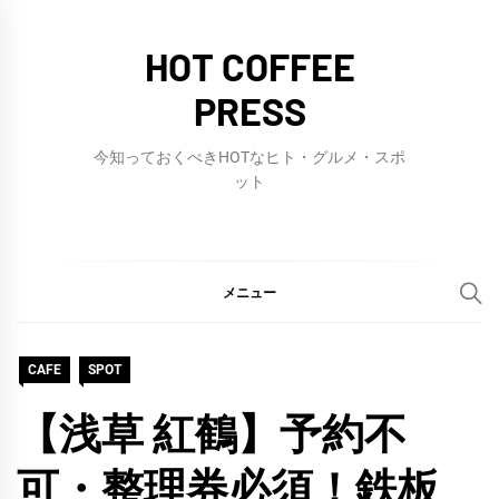
コ
ン
HOT COFFEE
テ
PRESS
ン
ツ
今知っておくべきHOTなヒト・グルメ・スポ
へ
ット
ス
キ
ッ
メニュー
プ
CAFE
SPOT
【浅草 紅鶴】予約不
可・整理券必須！鉄板