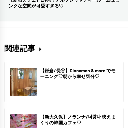
次
ゲ
ンクな空間が可愛すぎる♡
の
ー
投
シ
稿:
ョ
ン
関連記事
【鎌倉/長谷】Cinnamon & more でモ
ーニング♡朝から幸せ気分♡
2022
年
4
月
【新大久保】ノランナ/너랑나 映えま
2
くりの韓国カフェ♡