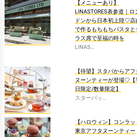
【メニューあり】
LINASTORES表参道｜ロ
ドンから日本初上陸♡店
で作るもちもちパスタと
ラス席で至福の時を
LINAS…
【待望】スタバからアフ
ヌーンティーが登場♡【
日限定/数量限定】
スターバッ…
【ハロウィン】コンラッ
東京アフタヌーンティー