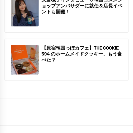
月
ョップアンバサダーに就任＆店長イベ
31
ントも開催！
日
2021
年
12
【原宿韓国っぽカフェ】THE COOKIE
月
594 のホームメイドクッキー、もう食
3
べた？
日
2021
年
11
月
14
日
メ
ー