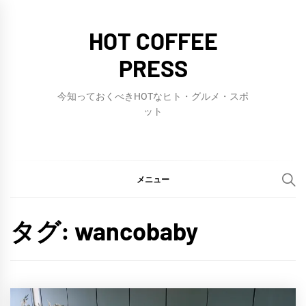
コ
ン
HOT COFFEE
テ
PRESS
ン
ツ
今知っておくべきHOTなヒト・グルメ・スポ
へ
ット
ス
キ
ッ
メニュー
プ
タグ:
wancobaby