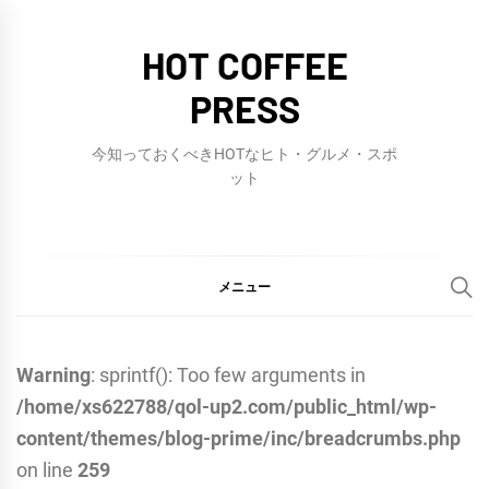
コ
ン
HOT COFFEE
テ
PRESS
ン
ツ
今知っておくべきHOTなヒト・グルメ・スポ
へ
ット
ス
キ
ッ
メニュー
プ
Warning
: sprintf(): Too few arguments in
/home/xs622788/qol-up2.com/public_html/wp-
content/themes/blog-prime/inc/breadcrumbs.php
on line
259