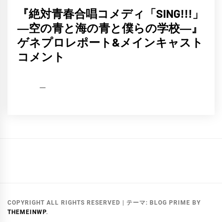
『絶対青春合唱コメディ「SING!!!」
―空の青と海の青と僕らの学校―』
ゲネプロレポート&メインキャスト
コメント
HCP
2021
編
年
集
9
部
月
30
日
メ
ー
ル
COPYRIGHT ALL RIGHTS RESERVED
|
テーマ:
BLOG PRIME
BY
THEMEINWP
.