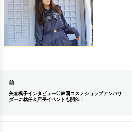
投
前
稿
矢倉楓子インタビュー♡韓国コスメショップアンバサ
前
ダーに就任＆店長イベントも開催！
ナ
の
投
ビ
稿:
ゲ