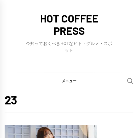
コ
ン
HOT COFFEE
テ
PRESS
ン
ツ
今知っておくべきHOTなヒト・グルメ・スポ
へ
ット
ス
キ
ッ
メニュー
プ
23