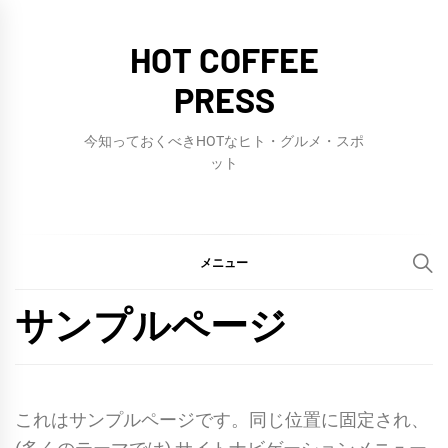
コ
ン
HOT COFFEE
テ
PRESS
ン
ツ
今知っておくべきHOTなヒト・グルメ・スポ
へ
ット
ス
キ
ッ
メニュー
プ
サンプルページ
これはサンプルページです。同じ位置に固定され、