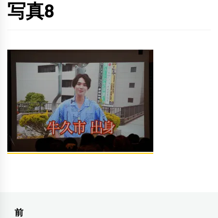
写真8
投
前