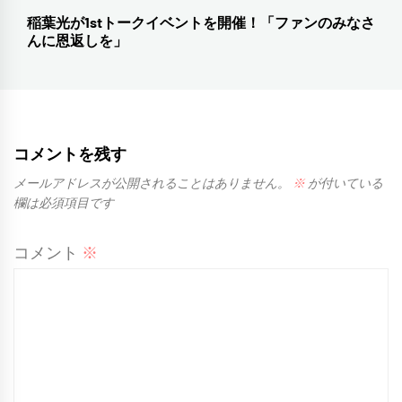
稿
稲葉光が1stトークイベントを開催！「ファンのみなさ
前
んに恩返しを」
ナ
の
投
ビ
稿:
ゲ
ー
コメントを残す
シ
メールアドレスが公開されることはありません。
※
が付いている
欄は必須項目です
ョ
ン
コメント
※